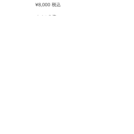
¥8,000 税込
オイルを使い
筋肉の表面を中心にやさしく流す
リラクゼーションケア
疲れを一時的に和らげたい方
リラックス目的の方に〜
※体の歪みや不調を
根本から整えたい方には
整体リンパがおすすめです！
+￥500（税込）癒しの香り
アロマオイルもつけれます